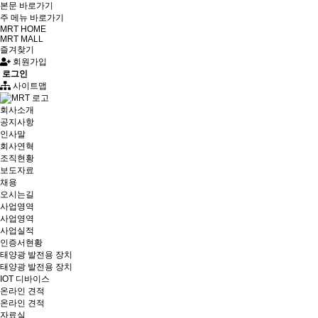
본문 바로가기
주 메뉴 바로가기
MRT HOME
MRT MALL
즐겨찾기
회원가입
로그인
사이트맵
회사소개
공지사항
인사말
회사연혁
조직현황
보도자료
채용
오시는길
사업영역
사업영역
사업실적
인증서현황
태양광 발전용 장치
태양광 발전용 장치
IOT 디바이스
온라인 견적
온라인 견적
자료실