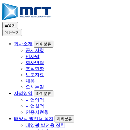
열기
메뉴
닫기
회사소개
하위분류
공지사항
인사말
회사연혁
조직현황
보도자료
채용
오시는길
사업영역
하위분류
사업영역
사업실적
인증서현황
태양광 발전용 장치
하위분류
태양광 발전용 장치