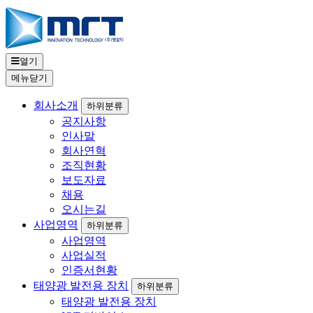
열기
메뉴
닫기
회사소개
하위분류
공지사항
인사말
회사연혁
조직현황
보도자료
채용
오시는길
사업영역
하위분류
사업영역
사업실적
인증서현황
태양광 발전용 장치
하위분류
태양광 발전용 장치