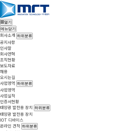
열기
메뉴
닫기
회사소개
하위분류
공지사항
인사말
회사연혁
조직현황
보도자료
채용
오시는길
사업영역
하위분류
사업영역
사업실적
인증서현황
태양광 발전용 장치
하위분류
태양광 발전용 장치
IOT 디바이스
온라인 견적
하위분류