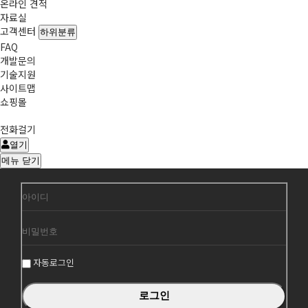
온라인 견적
자료실
고객센터
하위분류
FAQ
개발문의
기술지원
사이트맵
쇼핑몰
전화걸기
열기
메뉴
닫기
회
원
로
그
자동로그인
인