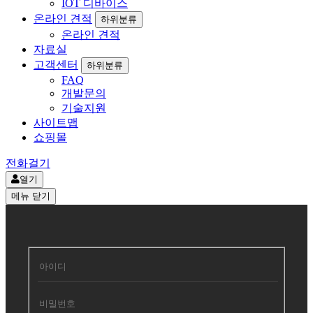
IOT 디바이스
온라인 견적
하위분류
온라인 견적
자료실
고객센터
하위분류
FAQ
개발문의
기술지원
사이트맵
쇼핑몰
전화걸기
열기
메뉴
닫기
회
원
로
그