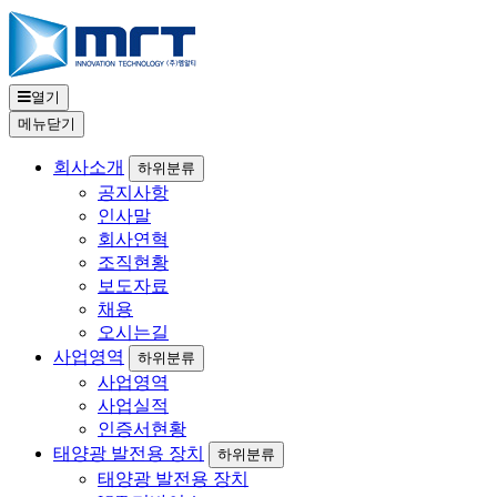
열기
메뉴
닫기
회사소개
하위분류
공지사항
인사말
회사연혁
조직현황
보도자료
채용
오시는길
사업영역
하위분류
사업영역
사업실적
인증서현황
태양광 발전용 장치
하위분류
태양광 발전용 장치