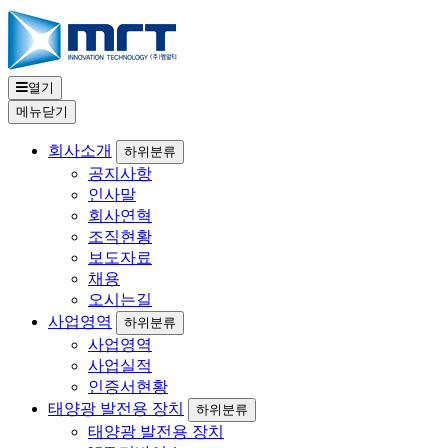
열기
메뉴
닫기
회사소개
하위분류
공지사항
인사말
회사연혁
조직현황
보도자료
채용
오시는길
사업영역
하위분류
사업영역
사업실적
인증서현황
태양광 발전용 장치
하위분류
태양광 발전용 장치